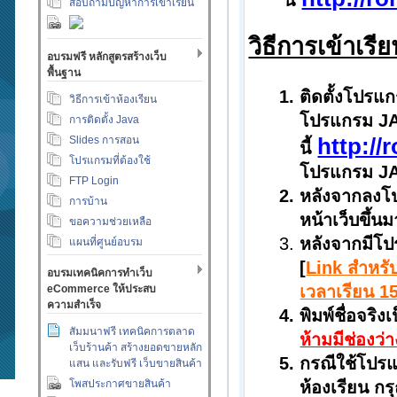
นี้
สอบถามปัญหาการเข้าเรียน
วิธีการเข้าเร
อบรมฟรี หลักสูตรสร้างเว็บ
พื้นฐาน
ติดตั้งโปรแ
วิธีการเข้าห้องเรียน
โปรแกรม JAV
การติดตั้ง Java
http:/
Slides การสอน
นี้
โปรแกรมที่ต้องใช้
โปรแกรม JAV
FTP Login
หลังจากลงโป
การบ้าน
หน้าเว็บขึ้น
ขอความช่วยเหลือ
หลังจากมีโปร
แผนที่ศูนย์อบรม
[
Link สำหรับ
อบรมเทคนิคการทำเว็บ
เวลาเรียน 15
eCommerce ให้ประสบ
ความสำเร็จ
พิมพ์ชื่อจริ
สัมมนาฟรี เทคนิคการตลาด
ห้ามมีช่องว่า
เว็บร้านค้า สร้างยอดขายหลัก
กรณีใช้โปร
แสน และรับฟรี เว็บขายสินค้า
โพสประกาศขายสินค้า
ห้องเรียน กร