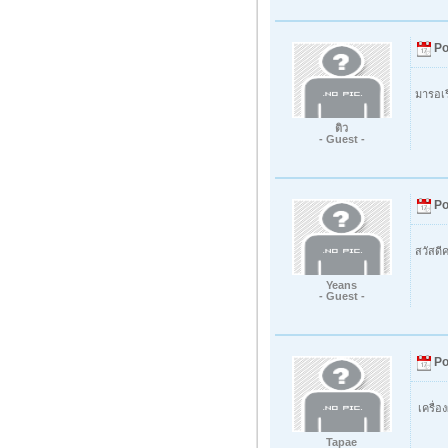
Po
มารอเ
ติว
- Guest -
Po
สวัสดี
Yeans
- Guest -
Po
เครื่อ
Tapae