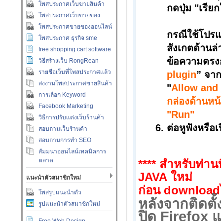
โพสประกาศเว็บขายสินค้า
กดปุ่ม "เรีย
โพสประกาศเว็บขายของ
โพสประกาศขายของออนไลน์
กรณีใช้โปร
โพสประกาศ ธุรกิจ sme
สังเกตด้านล
free shopping cart software
ข้อความตรง
วิธีสร้างเว็บ RongRean
รายชื่อเว็บที่โพสประกาศเเล้ว
plugin
”
จากน
ส่งงานโพสประกาศขายสินค้า
"
Allow and
การเลือก Keyword
กล่องด้านหน
Facebook Marketing
"Run"
วิธีการปรับแต่งเว็บร้านค้า
ต่อหูฟังหรือ
สอบถามเว็บร้านค้า
สอบถามการทำ SEO
สัมมนาออนไลน์เทคนิคการ
ตลาด
**** สำหรับท่านท
JAVA
ใหม่
แนะนำตัวสมาชิกใหม่
ก่อน
download
โพสรูปแนะนำตัว
หลังจากติดตั
รูปแนะนำตัวสมาชิกใหม่
ปิด
Firefox
แ