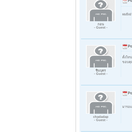
Po
ผมยังอ
กอน
- Guest -
Po
ตั้งใจร
ขอบคุ
ชินบุตร
- Guest -
Po
มารอแล
chadadap
- Guest -