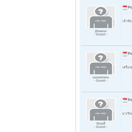
Po
เข้าห้
jittawut
- Guest -
Po
เครื่อ
suwattana
- Guest -
Po
มาเรีย
รถเมล์
- Guest -