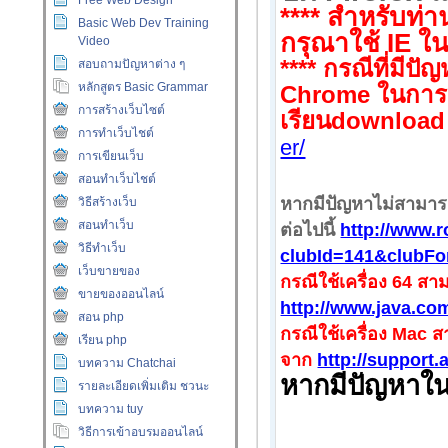
Free Web Design
**** สำหรับท่า
Basic Web Dev Training
กรุณาใช้ IE ใน
Video
****
กรณีที่มีปั
สอบถามปัญหาต่าง ๆ
หลักสูตร Basic Grammar
Chrome
ในการ
การสร้างเว็บไซต์
เรียน
downloa
การทำเว็บไชต์
er/
การเขียนเว็บ
สอนทำเว็บไชต์
หากมีปัญหาไม่สามาร
วิธีสร้างเว็บ
สอนทำเว็บ
ต่อไปนี้
http://www.
วิธีทำเว็บ
clubId=141&clubF
เว็บขายของ
กรณีใช้เครื่อง 64 
ขายของออนไลน์
http://www.java.co
สอน php
กรณีใช้เครื่อง Mac
เรียน php
จาก
http://support
บทความ Chatchai
หากมีปัญหาใน
รายละเอียดเพิ่มเติม ชวนะ
บทความ tuy
วิธีการเข้าอบรมออนไลน์