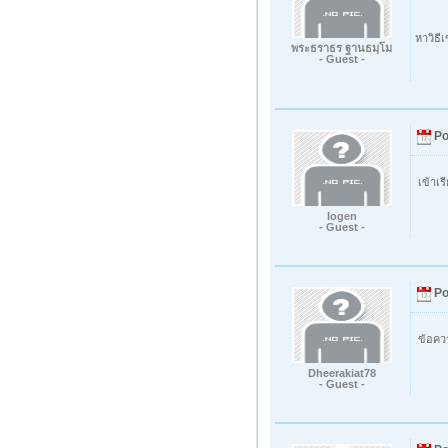
หาวิธี
พระธราธร ฐานธมฺโม
- Guest -
Po
เข้าเร
logen
- Guest -
Po
ข้อควา
Dheerakiat78
- Guest -