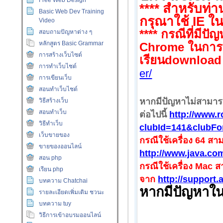
Free Web Design
**** สำหรับท่า
Basic Web Dev Training
กรุณาใช้ IE ใน
Video
****
กรณีที่มีปั
สอบถามปัญหาต่าง ๆ
หลักสูตร Basic Grammar
Chrome
ในการ
การสร้างเว็บไซต์
เรียน
downloa
การทำเว็บไชต์
er/
การเขียนเว็บ
สอนทำเว็บไชต์
หากมีปัญหาไม่สามาร
วิธีสร้างเว็บ
สอนทำเว็บ
ต่อไปนี้
http://www.
วิธีทำเว็บ
clubId=141&clubF
เว็บขายของ
กรณีใช้เครื่อง 64 
ขายของออนไลน์
http://www.java.co
สอน php
กรณีใช้เครื่อง Mac
เรียน php
จาก
http://support
บทความ Chatchai
หากมีปัญหาใน
รายละเอียดเพิ่มเติม ชวนะ
บทความ tuy
วิธีการเข้าอบรมออนไลน์