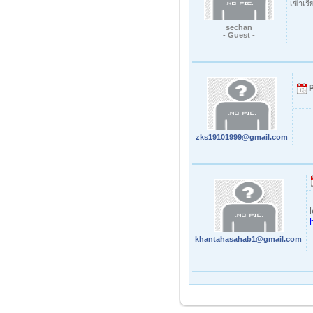
เข้าเรี
sechan
- Guest -
.
zks19101999@gmail.com
khantahasahab1@gmail.com