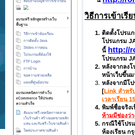
นี้
สอบถามปัญหาการเข้าเรียน
วิธีการเข้าเร
อบรมฟรี หลักสูตรสร้างเว็บ
พื้นฐาน
ติดตั้งโปรแ
วิธีการเข้าห้องเรียน
โปรแกรม JAV
การติดตั้ง Java
http:/
Slides การสอน
นี้
โปรแกรมที่ต้องใช้
โปรแกรม JAV
FTP Login
หลังจากลงโป
การบ้าน
หน้าเว็บขึ้น
ขอความช่วยเหลือ
หลังจากมีโปร
แผนที่ศูนย์อบรม
[
Link สำหรับ
อบรมเทคนิคการทำเว็บ
เวลาเรียน 15
eCommerce ให้ประสบ
ความสำเร็จ
พิมพ์ชื่อจริ
สัมมนาฟรี เทคนิคการตลาด
ห้ามมีช่องว่า
เว็บร้านค้า สร้างยอดขายหลัก
กรณีใช้โปร
แสน และรับฟรี เว็บขายสินค้า
โพสประกาศขายสินค้า
ห้องเรียน กร