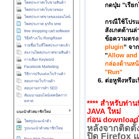
โพสประกาศเว็บขายสินค้า
กดปุ่ม "เรีย
โพสประกาศเว็บขายของ
โพสประกาศขายของออนไลน์
กรณีใช้โปร
โพสประกาศ ธุรกิจ sme
สังเกตด้านล
free shopping cart software
ข้อความตรง
วิธีสร้างเว็บ RongRean
รายชื่อเว็บที่โพสประกาศเเล้ว
plugin
”
จากน
ส่งงานโพสประกาศขายสินค้า
"
Allow and
การเลือก Keyword
กล่องด้านหน
Facebook Marketing
"Run"
วิธีการปรับแต่งเว็บร้านค้า
ต่อหูฟังหรือ
สอบถามเว็บร้านค้า
สอบถามการทำ SEO
สัมมนาออนไลน์เทคนิคการ
ตลาด
**** สำหรับท่านท
JAVA
ใหม่
แนะนำตัวสมาชิกใหม่
ก่อน
download
โพสรูปแนะนำตัว
หลังจากติดตั
รูปแนะนำตัวสมาชิกใหม่
ปิด
Firefox
แ