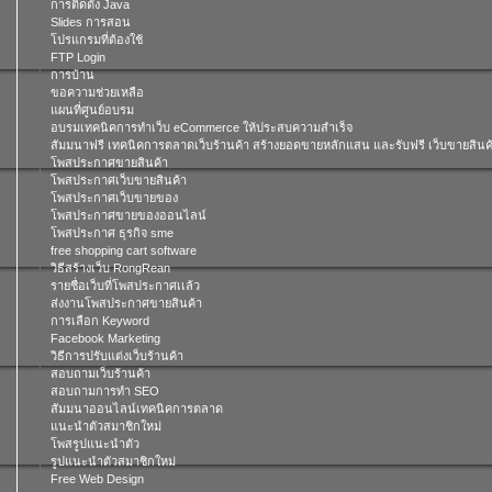
การติดตั้ง Java
Slides การสอน
โปรแกรมที่ต้องใช้
FTP Login
การบ้าน
ขอความช่วยเหลือ
แผนที่ศูนย์อบรม
อบรมเทคนิคการทำเว็บ eCommerce ให้ประสบความสำเร็จ
สัมมนาฟรี เทคนิคการตลาดเว็บร้านค้า สร้างยอดขายหลักแสน และรับฟรี เว็บขายสินค
โพสประกาศขายสินค้า
โพสประกาศเว็บขายสินค้า
โพสประกาศเว็บขายของ
โพสประกาศขายของออนไลน์
โพสประกาศ ธุรกิจ sme
free shopping cart software
วิธีสร้างเว็บ RongRean
รายชื่อเว็บที่โพสประกาศเเล้ว
ส่งงานโพสประกาศขายสินค้า
การเลือก Keyword
Facebook Marketing
วิธีการปรับแต่งเว็บร้านค้า
สอบถามเว็บร้านค้า
สอบถามการทำ SEO
สัมมนาออนไลน์เทคนิคการตลาด
แนะนำตัวสมาชิกใหม่
โพสรูปแนะนำตัว
รูปแนะนำตัวสมาชิกใหม่
Free Web Design