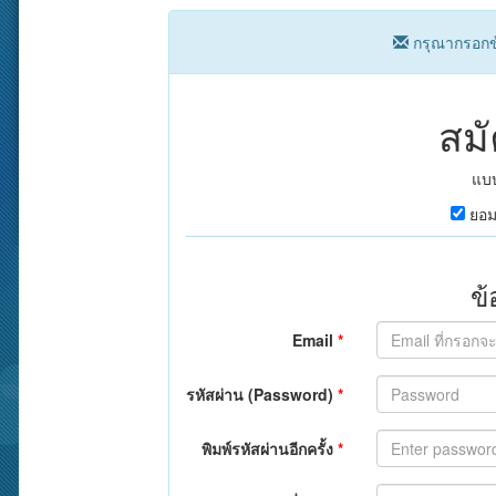
กรุณากรอกข
สม
แบ
ยอม
ข้
Email
*
รหัสผ่าน (Password)
*
พิมพ์รหัสผ่านอีกครั้ง
*