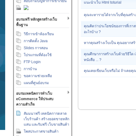
สอบถามปัญหาการเข้าเรียน
แนะนำเว็บ Html toturial
คุณจะหารายได้จากเว็บที่คุณสร้า
อบรมฟรี หลักสูตรสร้างเว็บ
พื้นฐาน
คุณคิดว่าประโยชน์ของการที่เราส
อะไรบ้าง ?
วิธีการเข้าห้องเรียน
การติดตั้ง Java
หากคุณสร้างเว็บเป็น คุณอยากสร้
Slides การสอน
คุณศึกษาการสร้างเว็บด้วยวิธีใด
โปรแกรมที่ต้องใช้
หนังสือ ... ?
FTP Login
การบ้าน
คุณเคยเขียนเว็บหรือไม่ ถ้าเคยคุ
ขอความช่วยเหลือ
แผนที่ศูนย์อบรม
อบรมเทคนิคการทำเว็บ
eCommerce ให้ประสบ
ความสำเร็จ
สัมมนาฟรี เทคนิคการตลาด
เว็บร้านค้า สร้างยอดขายหลัก
แสน และรับฟรี เว็บขายสินค้า
โพสประกาศขายสินค้า