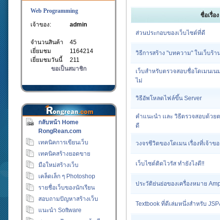
Web Programming
ชื่อเรื่อง
เจ้าของ:
admin
ส่วนประกอบของเว็บไซต์ที่ดี
จำนวนสินค้า
45
เยี่ยมชม
1164214
วิธีการสร้าง "บทความ" ในเว็บร้
เยี่ยมชมวันนี้
211
ขอเป็นสมาชิก
เว็บสำหรับตรวจสอบชื่อโดเมนเนม
ไม่
วิธีอัพโหลดไฟล์ขึ้น Server
คำแนะนำ เเละ วิธีตรวจสอบด้วยต
กลับหน้า Home
ดี
RongRean.com
เทคนิคการเขียนเว็บ
วงจรชีวิตของโดเมน เรื่องที่เจ้าข
เทคนิคสร้างยอดขาย
เว็บไซต์ติดไวรัส ทำยังไงดี!!
มือใหม่สร้างเว็บ
เคล็ดเล็ก ๆ Photoshop
ประวัติย่นย่อของเครื่องหมาย Am
รายชื่อเว็บของนักเรียน
สอบถามปัญหาสร้างเว็บ
Textbook ที่ดีเล่มหนึ่งสำหรับ JS
แนะนำ Software