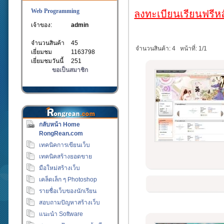
Web Programming
ลงทะเบียนเรียนฟรีหล
เจ้าของ:
admin
จำนวนสินค้า
45
จำนวนสินค้า: 4
หน้าที่: 1/1
เยี่ยมชม
1163798
เยี่ยมชมวันนี้
251
ขอเป็นสมาชิก
กลับหน้า Home
RongRean.com
เทคนิคการเขียนเว็บ
เทคนิคสร้างยอดขาย
มือใหม่สร้างเว็บ
เคล็ดเล็ก ๆ Photoshop
รายชื่อเว็บของนักเรียน
สอบถามปัญหาสร้างเว็บ
แนะนำ Software