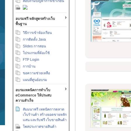
สอบถามปัญหาการเข้าเรียน
อบรมฟรี หลักสูตรสร้างเว็บ
พื้นฐาน
วิธีการเข้าห้องเรียน
การติดตั้ง Java
Slides การสอน
โปรแกรมที่ต้องใช้
FTP Login
การบ้าน
ขอความช่วยเหลือ
แผนที่ศูนย์อบรม
อบรมเทคนิคการทำเว็บ
eCommerce ให้ประสบ
ความสำเร็จ
สัมมนาฟรี เทคนิคการตลาด
เว็บร้านค้า สร้างยอดขายหลัก
แสน และรับฟรี เว็บขายสินค้า
โพสประกาศขายสินค้า