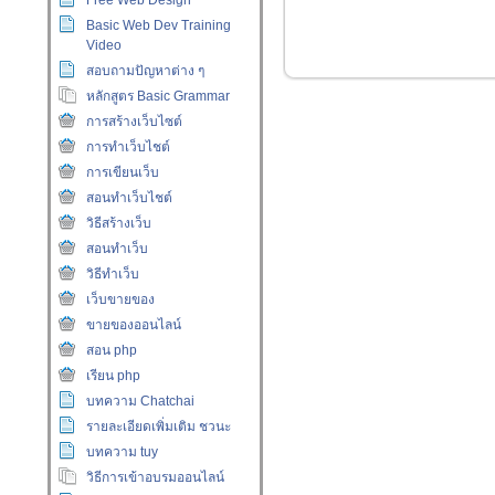
Free Web Design
Basic Web Dev Training
Video
สอบถามปัญหาต่าง ๆ
หลักสูตร Basic Grammar
การสร้างเว็บไซต์
การทำเว็บไชต์
การเขียนเว็บ
สอนทำเว็บไชต์
วิธีสร้างเว็บ
สอนทำเว็บ
วิธีทำเว็บ
เว็บขายของ
ขายของออนไลน์
สอน php
เรียน php
บทความ Chatchai
รายละเอียดเพิ่มเติม ชวนะ
บทความ tuy
วิธีการเข้าอบรมออนไลน์