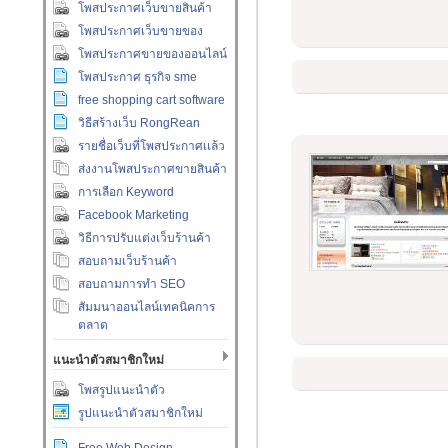
โพสประกาศเว็บขายสินค้า
โพสประกาศเว็บขายของ
โพสประกาศขายของออนไลน์
โพสประกาศ ธุรกิจ sme
free shopping cart software
วิธีสร้างเว็บ RongRean
รายชื่อเว็บที่โพสประกาศเเล้ว
ส่งงานโพสประกาศขายสินค้า
การเลือก Keyword
Facebook Marketing
วิธีการปรับแต่งเว็บร้านค้า
สอบถามเว็บร้านค้า
สอบถามการทำ SEO
สัมมนาออนไลน์เทคนิคการ
ตลาด
แนะนำตัวสมาชิกใหม่
โพสรูปแนะนำตัว
รูปแนะนำตัวสมาชิกใหม่