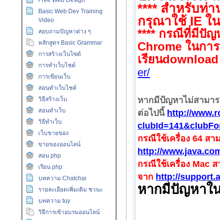
Free Web Design
**** สำหรับท่า
Basic Web Dev Training
กรุณาใช้ IE ใน
Video
****
กรณีที่มีปั
สอบถามปัญหาต่าง ๆ
หลักสูตร Basic Grammar
Chrome
ในการ
การสร้างเว็บไซต์
เรียน
downloa
การทำเว็บไชต์
er/
การเขียนเว็บ
สอนทำเว็บไชต์
หากมีปัญหาไม่สามาร
วิธีสร้างเว็บ
สอนทำเว็บ
ต่อไปนี้
http://www.
วิธีทำเว็บ
clubId=141&clubF
เว็บขายของ
กรณีใช้เครื่อง 64 
ขายของออนไลน์
http://www.java.co
สอน php
กรณีใช้เครื่อง Mac
เรียน php
จาก
http://support
บทความ Chatchai
หากมีปัญหาใน
รายละเอียดเพิ่มเติม ชวนะ
บทความ tuy
วิธีการเข้าอบรมออนไลน์