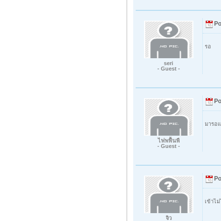
Po
รอ
seri
- Guest -
Po
มารอแล
ไฟพฟื้นพื
- Guest -
Po
เข้าไม
จิว