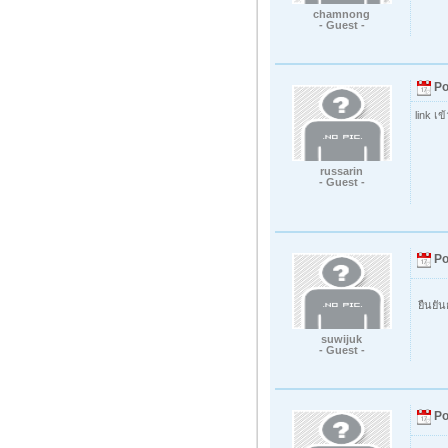
chamnong
- Guest -
Po
link เข
russarin
- Guest -
Po
ยืนยั
suwijuk
- Guest -
Po