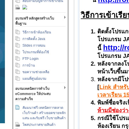
นี้
สอบถามปัญหาการเข้าเรียน
วิธีการเข้าเร
อบรมฟรี หลักสูตรสร้างเว็บ
พื้นฐาน
ติดตั้งโปรแ
วิธีการเข้าห้องเรียน
โปรแกรม JAV
การติดตั้ง Java
http:/
Slides การสอน
นี้
โปรแกรมที่ต้องใช้
โปรแกรม JAV
FTP Login
หลังจากลงโป
การบ้าน
หน้าเว็บขึ้น
ขอความช่วยเหลือ
หลังจากมีโปร
แผนที่ศูนย์อบรม
[
Link สำหรับ
อบรมเทคนิคการทำเว็บ
เวลาเรียน 15
eCommerce ให้ประสบ
ความสำเร็จ
พิมพ์ชื่อจริ
สัมมนาฟรี เทคนิคการตลาด
ห้ามมีช่องว่า
เว็บร้านค้า สร้างยอดขายหลัก
กรณีใช้โปร
แสน และรับฟรี เว็บขายสินค้า
โพสประกาศขายสินค้า
ห้องเรียน กร