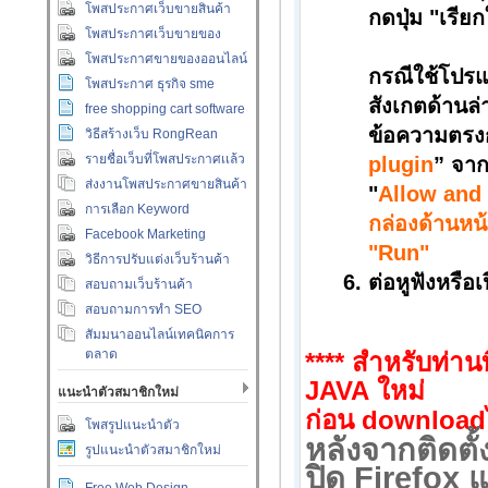
โพสประกาศเว็บขายสินค้า
กดปุ่ม "เรีย
โพสประกาศเว็บขายของ
โพสประกาศขายของออนไลน์
กรณีใช้โปร
โพสประกาศ ธุรกิจ sme
สังเกตด้านล
free shopping cart software
ข้อความตรง
วิธีสร้างเว็บ RongRean
รายชื่อเว็บที่โพสประกาศเเล้ว
plugin
”
จากน
ส่งงานโพสประกาศขายสินค้า
"
Allow and
การเลือก Keyword
กล่องด้านหน
Facebook Marketing
"Run"
วิธีการปรับแต่งเว็บร้านค้า
ต่อหูฟังหรือ
สอบถามเว็บร้านค้า
สอบถามการทำ SEO
สัมมนาออนไลน์เทคนิคการ
ตลาด
**** สำหรับท่านท
JAVA
ใหม่
แนะนำตัวสมาชิกใหม่
ก่อน
download
โพสรูปแนะนำตัว
หลังจากติดตั
รูปแนะนำตัวสมาชิกใหม่
ปิด
Firefox
แ