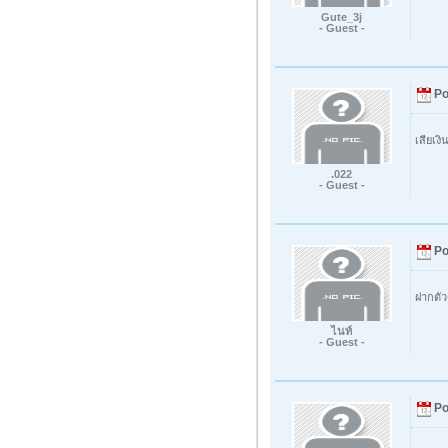
Gute_3j
- Guest -
Po
เสียเง
.022
- Guest -
Po
ฝากตัว
ไนท์
- Guest -
Po