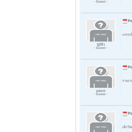
- Guest -
Po
แงๆๆเม
นู๋มิมิว
- Guest -
Po
รายงา
jakkrit
- Guest -
Po
เด็กให