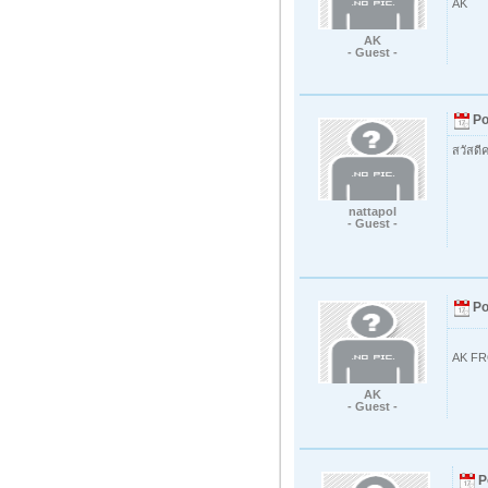
AK
AK
- Guest -
Po
สวัสดี
nattapol
- Guest -
Po
AK F
AK
- Guest -
P