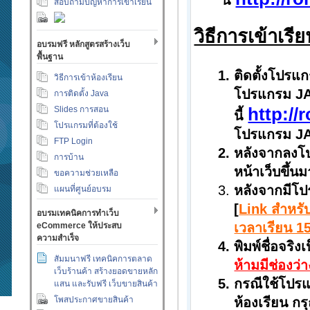
นี้
สอบถามปัญหาการเข้าเรียน
วิธีการเข้าเร
อบรมฟรี หลักสูตรสร้างเว็บ
พื้นฐาน
ติดตั้งโปรแ
วิธีการเข้าห้องเรียน
โปรแกรม JAV
การติดตั้ง Java
http:/
Slides การสอน
นี้
โปรแกรมที่ต้องใช้
โปรแกรม JAV
FTP Login
หลังจากลงโป
การบ้าน
หน้าเว็บขึ้น
ขอความช่วยเหลือ
หลังจากมีโปร
แผนที่ศูนย์อบรม
[
Link สำหรับ
อบรมเทคนิคการทำเว็บ
เวลาเรียน 15
eCommerce ให้ประสบ
ความสำเร็จ
พิมพ์ชื่อจริ
สัมมนาฟรี เทคนิคการตลาด
ห้ามมีช่องว่า
เว็บร้านค้า สร้างยอดขายหลัก
กรณีใช้โปร
แสน และรับฟรี เว็บขายสินค้า
โพสประกาศขายสินค้า
ห้องเรียน กร