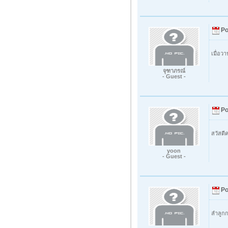
Po
เมื่อวา
จุฑาภรณ์
- Guest -
Po
สวัสดี
yoon
- Guest -
Po
ลำลูก