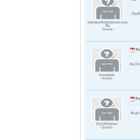
เป็นท
nattapol9@thaimail.com
อั้น
- Guest -
Po
ต้องโ
kunyapat
- Guest -
Po
พี่ๆเค
D@l2KEditor
- Guest -