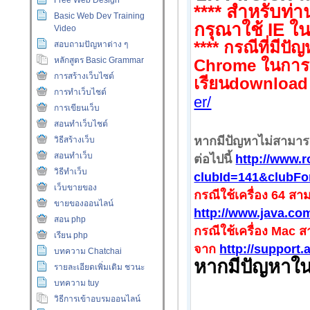
Free Web Design
**** สำหรับท่า
Basic Web Dev Training
กรุณาใช้ IE ใน
Video
****
กรณีที่มีปั
สอบถามปัญหาต่าง ๆ
หลักสูตร Basic Grammar
Chrome
ในการ
การสร้างเว็บไซต์
เรียน
downloa
การทำเว็บไชต์
er/
การเขียนเว็บ
สอนทำเว็บไชต์
หากมีปัญหาไม่สามาร
วิธีสร้างเว็บ
สอนทำเว็บ
ต่อไปนี้
http://www.
วิธีทำเว็บ
clubId=141&clubF
เว็บขายของ
กรณีใช้เครื่อง 64 
ขายของออนไลน์
http://www.java.co
สอน php
กรณีใช้เครื่อง Mac
เรียน php
จาก
http://support
บทความ Chatchai
หากมีปัญหาใน
รายละเอียดเพิ่มเติม ชวนะ
บทความ tuy
วิธีการเข้าอบรมออนไลน์