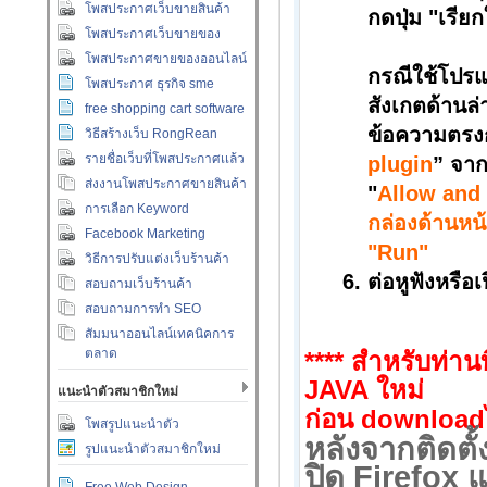
โพสประกาศเว็บขายสินค้า
กดปุ่ม "เรีย
โพสประกาศเว็บขายของ
โพสประกาศขายของออนไลน์
กรณีใช้โปร
โพสประกาศ ธุรกิจ sme
สังเกตด้านล
free shopping cart software
ข้อความตรง
วิธีสร้างเว็บ RongRean
รายชื่อเว็บที่โพสประกาศเเล้ว
plugin
”
จากน
ส่งงานโพสประกาศขายสินค้า
"
Allow and
การเลือก Keyword
กล่องด้านหน
Facebook Marketing
"Run"
วิธีการปรับแต่งเว็บร้านค้า
ต่อหูฟังหรือ
สอบถามเว็บร้านค้า
สอบถามการทำ SEO
สัมมนาออนไลน์เทคนิคการ
ตลาด
**** สำหรับท่านท
JAVA
ใหม่
แนะนำตัวสมาชิกใหม่
ก่อน
download
โพสรูปแนะนำตัว
หลังจากติดตั
รูปแนะนำตัวสมาชิกใหม่
ปิด
Firefox
แ