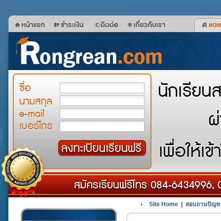
Site Home
|
สอบถามปัญหา