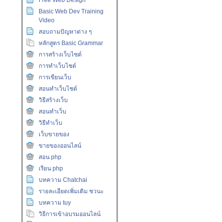
Free Web Design
Basic Web Dev Training
Video
สอบถามปัญหาต่าง ๆ
หลักสูตร Basic Grammar
การสร้างเว็บไซต์
การทำเว็บไชต์
การเขียนเว็บ
สอนทำเว็บไชต์
วิธีสร้างเว็บ
สอนทำเว็บ
วิธีทำเว็บ
เว็บขายของ
ขายของออนไลน์
สอน php
เรียน php
บทความ Chatchai
รายละเอียดเพิ่มเติม ชวนะ
บทความ tuy
วิธีการเข้าอบรมออนไลน์