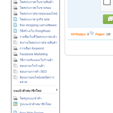
โพสประกาศเว็บขายสินค้า
โพสประกาศเว็บขายของ
โพสประกาศขายของออนไลน์
โพสประกาศ ธุรกิจ sme
free shopping cart software
วิธีสร้างเว็บ RongRean
All Replys
:
0
Pages:
1/0
รายชื่อเว็บที่โพสประกาศเเล้ว
ส่งงานโพสประกาศขายสินค้า
การเลือก Keyword
Facebook Marketing
วิธีการปรับแต่งเว็บร้านค้า
สอบถามเว็บร้านค้า
สอบถามการทำ SEO
สัมมนาออนไลน์เทคนิคการ
ตลาด
แนะนำตัวสมาชิกใหม่
โพสรูปแนะนำตัว
รูปแนะนำตัวสมาชิกใหม่