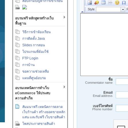
สอบถามปัญหาการเข้าเรียน
อบรมฟรี หลักสูตรสร้างเว็บ
พื้นฐาน
วิธีการเข้าห้องเรียน
การติดตั้ง Java
Slides การสอน
โปรแกรมที่ต้องใช้
FTP Login
การบ้าน
ขอความช่วยเหลือ
แผนที่ศูนย์อบรม
ชื่อ
Commentator name
อบรมเทคนิคการทำเว็บ
Email
eCommerce ให้ประสบ
Email address
ความสำเร็จ
เบอร์โทรศัพท์
สัมมนาฟรี เทคนิคการตลาด
Phone number
เว็บร้านค้า สร้างยอดขายหลัก
แสน และรับฟรี เว็บขายสินค้า
โพสประกาศขายสินค้า