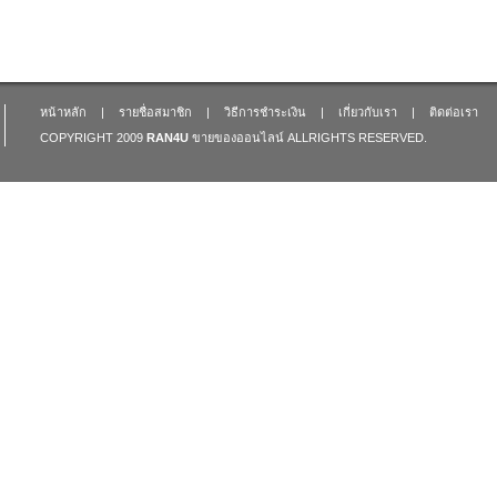
หน้าหลัก
|
รายชื่อสมาชิก
|
วิธีการชำระเงิน
|
เกี่ยวกับเรา
|
ติดต่อเรา
COPYRIGHT 2009
RAN4U
ขายของออนไลน์
ALLRIGHTS RESERVED.