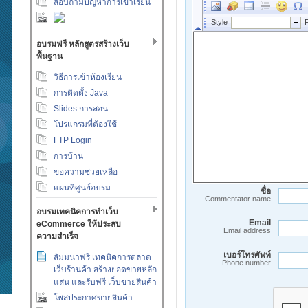
สอบถามปัญหาการเข้าเรียน
อบรมฟรี หลักสูตรสร้างเว็บ
พื้นฐาน
วิธีการเข้าห้องเรียน
การติดตั้ง Java
Slides การสอน
โปรแกรมที่ต้องใช้
FTP Login
การบ้าน
ขอความช่วยเหลือ
แผนที่ศูนย์อบรม
ชื่อ
Commentator name
อบรมเทคนิคการทำเว็บ
Email
eCommerce ให้ประสบ
Email address
ความสำเร็จ
เบอร์โทรศัพท์
สัมมนาฟรี เทคนิคการตลาด
Phone number
เว็บร้านค้า สร้างยอดขายหลัก
แสน และรับฟรี เว็บขายสินค้า
โพสประกาศขายสินค้า