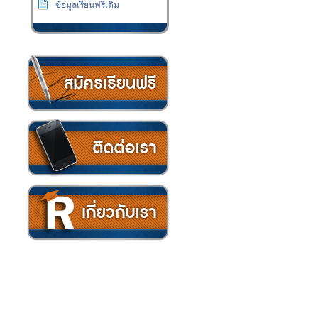
ข้อมูลเรียนฟรีเดิม
เงิน