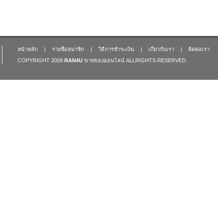
หน้าหลัก
|
รายชื่อสมาชิก
|
วิธีการชำระเงิน
|
เกี่ยวกับเรา
|
ติดต่อเรา
COPYRIGHT 2009
RAN4U
ขายของออนไลน์
ALLRIGHTS RESERVED.