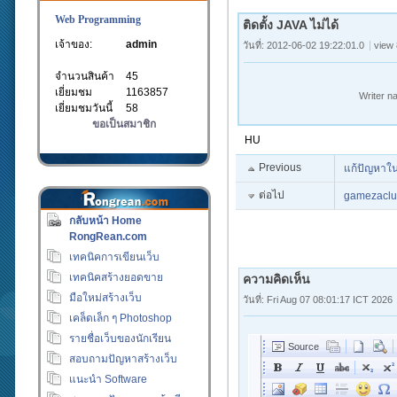
Web Programming
ติดตั้ง JAVA ไม่ได้
เจ้าของ:
admin
วันที่: 2012-06-02 19:22:01.0
view
จำนวนสินค้า
45
เยี่ยมชม
1163857
Writer 
เยี่ยมชมวันนี้
58
ขอเป็นสมาชิก
HU
Previous
แก้ปัญหาใน
ต่อไป
gamezacl
กลับหน้า Home
RongRean.com
เทคนิคการเขียนเว็บ
เทคนิคสร้างยอดขาย
ความคิดเห็น
มือใหม่สร้างเว็บ
วันที่: Fri Aug 07 08:01:17 ICT 2026
เคล็ดเล็ก ๆ Photoshop
รายชื่อเว็บของนักเรียน
สอบถามปัญหาสร้างเว็บ
แนะนำ Software