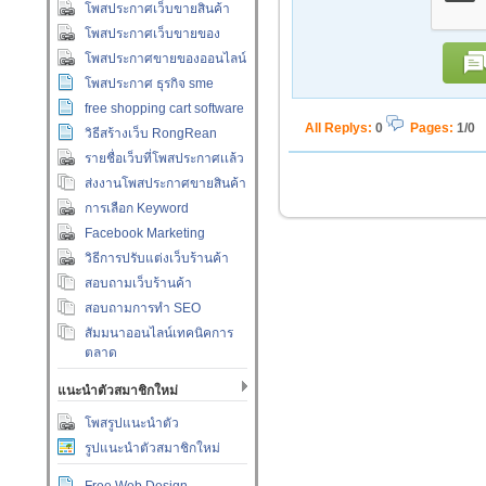
โพสประกาศเว็บขายสินค้า
โพสประกาศเว็บขายของ
โพสประกาศขายของออนไลน์
โพสประกาศ ธุรกิจ sme
free shopping cart software
All Replys
:
0
Pages:
1/0
วิธีสร้างเว็บ RongRean
รายชื่อเว็บที่โพสประกาศเเล้ว
ส่งงานโพสประกาศขายสินค้า
การเลือก Keyword
Facebook Marketing
วิธีการปรับแต่งเว็บร้านค้า
สอบถามเว็บร้านค้า
สอบถามการทำ SEO
สัมมนาออนไลน์เทคนิคการ
ตลาด
แนะนำตัวสมาชิกใหม่
โพสรูปแนะนำตัว
รูปแนะนำตัวสมาชิกใหม่