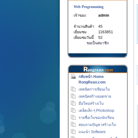
Web Programming
เจ้าของ:
admin
จำนวนสินค้า
45
เยี่ยมชม
1163851
เยี่ยมชมวันนี้
52
ขอเป็นสมาชิก
กลับหน้า Home
RongRean.com
เทคนิคการเขียนเว็บ
เทคนิคสร้างยอดขาย
มือใหม่สร้างเว็บ
เคล็ดเล็ก ๆ Photoshop
รายชื่อเว็บของนักเรียน
สอบถามปัญหาสร้างเว็บ
แนะนำ Software