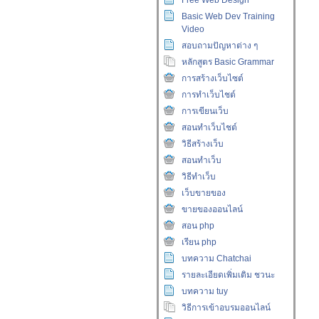
Free Web Design
Basic Web Dev Training
Video
สอบถามปัญหาต่าง ๆ
หลักสูตร Basic Grammar
การสร้างเว็บไซต์
การทำเว็บไชต์
การเขียนเว็บ
สอนทำเว็บไชต์
วิธีสร้างเว็บ
สอนทำเว็บ
วิธีทำเว็บ
เว็บขายของ
ขายของออนไลน์
สอน php
เรียน php
บทความ Chatchai
รายละเอียดเพิ่มเติม ชวนะ
บทความ tuy
วิธีการเข้าอบรมออนไลน์