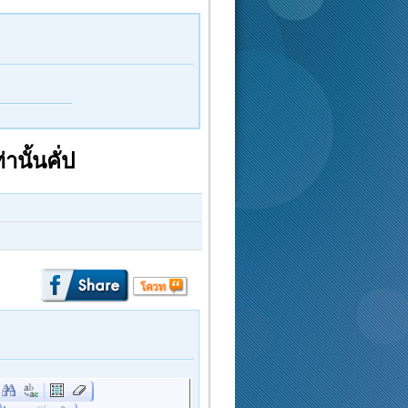
านั้นคั่ป