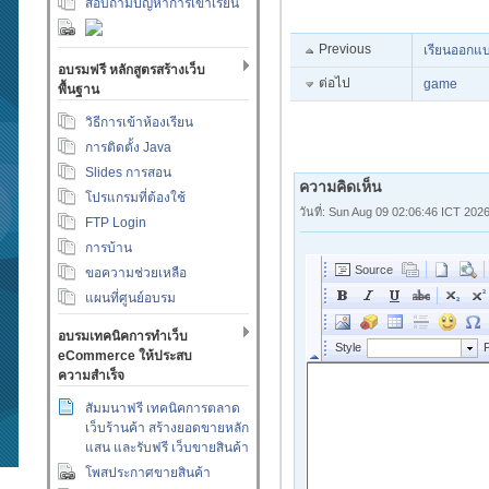
สอบถามปัญหาการเข้าเรียน
Previous
เรียนออกแบบ
อบรมฟรี หลักสูตรสร้างเว็บ
ต่อไป
game
พื้นฐาน
วิธีการเข้าห้องเรียน
การติดตั้ง Java
Slides การสอน
ความคิดเห็น
โปรแกรมที่ต้องใช้
วันที่: Sun Aug 09 02:06:46 ICT 202
FTP Login
การบ้าน
ขอความช่วยเหลือ
แผนที่ศูนย์อบรม
อบรมเทคนิคการทำเว็บ
eCommerce ให้ประสบ
ความสำเร็จ
สัมมนาฟรี เทคนิคการตลาด
เว็บร้านค้า สร้างยอดขายหลัก
แสน และรับฟรี เว็บขายสินค้า
โพสประกาศขายสินค้า