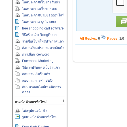
โพสประกาศเว็บขายสินค้า
โพสประกาศเว็บขายของ
โพสประกาศขายของออนไลน์
โพสประกาศ ธุรกิจ sme
free shopping cart software
วิธีสร้างเว็บ RongRean
All Replys
:
0
Pages:
1/0
รายชื่อเว็บที่โพสประกาศเเล้ว
ส่งงานโพสประกาศขายสินค้า
การเลือก Keyword
Facebook Marketing
วิธีการปรับแต่งเว็บร้านค้า
สอบถามเว็บร้านค้า
สอบถามการทำ SEO
สัมมนาออนไลน์เทคนิคการ
ตลาด
แนะนำตัวสมาชิกใหม่
โพสรูปแนะนำตัว
รูปแนะนำตัวสมาชิกใหม่