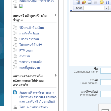
สอบถามปัญหาการเข้าเรียน
อบรมฟรี หลักสูตรสร้างเว็บ
พื้นฐาน
วิธีการเข้าห้องเรียน
การติดตั้ง Java
Slides การสอน
โปรแกรมที่ต้องใช้
FTP Login
การบ้าน
ขอความช่วยเหลือ
แผนที่ศูนย์อบรม
ชื่อ
Commentator name
อบรมเทคนิคการทำเว็บ
Email
eCommerce ให้ประสบ
Email address
ความสำเร็จ
เบอร์โทรศัพท์
สัมมนาฟรี เทคนิคการตลาด
Phone number
เว็บร้านค้า สร้างยอดขายหลัก
แสน และรับฟรี เว็บขายสินค้า
โพสประกาศขายสินค้า