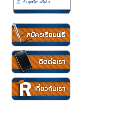
ข้อมูลเรียนฟรีเดิม
เงิน