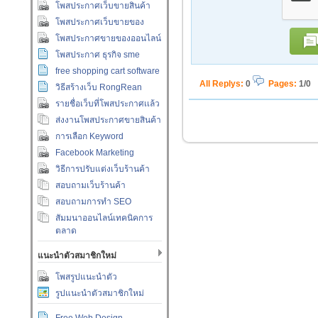
โพสประกาศเว็บขายสินค้า
โพสประกาศเว็บขายของ
โพสประกาศขายของออนไลน์
โพสประกาศ ธุรกิจ sme
free shopping cart software
All Replys
:
0
Pages:
1/0
วิธีสร้างเว็บ RongRean
รายชื่อเว็บที่โพสประกาศเเล้ว
ส่งงานโพสประกาศขายสินค้า
การเลือก Keyword
Facebook Marketing
วิธีการปรับแต่งเว็บร้านค้า
สอบถามเว็บร้านค้า
สอบถามการทำ SEO
สัมมนาออนไลน์เทคนิคการ
ตลาด
แนะนำตัวสมาชิกใหม่
โพสรูปแนะนำตัว
รูปแนะนำตัวสมาชิกใหม่