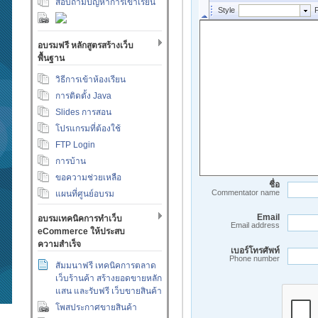
สอบถามปัญหาการเข้าเรียน
อบรมฟรี หลักสูตรสร้างเว็บ
พื้นฐาน
วิธีการเข้าห้องเรียน
การติดตั้ง Java
Slides การสอน
โปรแกรมที่ต้องใช้
FTP Login
การบ้าน
ขอความช่วยเหลือ
ชื่อ
Commentator name
แผนที่ศูนย์อบรม
Email
อบรมเทคนิคการทำเว็บ
Email address
eCommerce ให้ประสบ
ความสำเร็จ
เบอร์โทรศัพท์
Phone number
สัมมนาฟรี เทคนิคการตลาด
เว็บร้านค้า สร้างยอดขายหลัก
แสน และรับฟรี เว็บขายสินค้า
โพสประกาศขายสินค้า