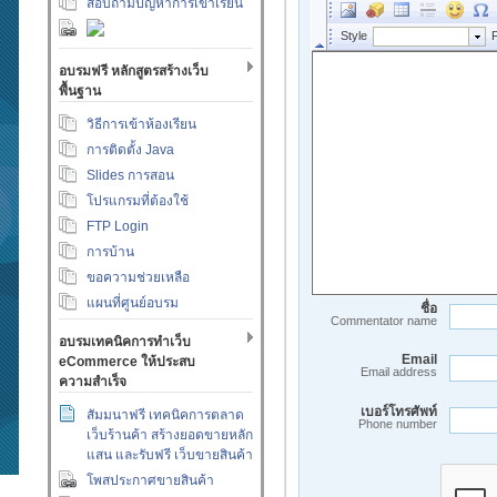
สอบถามปัญหาการเข้าเรียน
อบรมฟรี หลักสูตรสร้างเว็บ
พื้นฐาน
วิธีการเข้าห้องเรียน
การติดตั้ง Java
Slides การสอน
โปรแกรมที่ต้องใช้
FTP Login
การบ้าน
ขอความช่วยเหลือ
แผนที่ศูนย์อบรม
ชื่อ
Commentator name
อบรมเทคนิคการทำเว็บ
Email
eCommerce ให้ประสบ
Email address
ความสำเร็จ
เบอร์โทรศัพท์
สัมมนาฟรี เทคนิคการตลาด
Phone number
เว็บร้านค้า สร้างยอดขายหลัก
แสน และรับฟรี เว็บขายสินค้า
โพสประกาศขายสินค้า