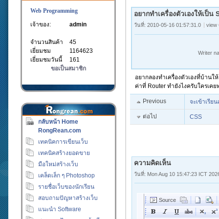
Web Programming
อยากทำเครื่องตัวเองให้เป็น 
เจ้าของ:
admin
วันที่: 2010-05-16 01:57:31.0
view
จำนวนสินค้า
45
เยี่ยมชม
1164623
Writer 
เยี่ยมชมวันนี้
161
ขอเป็นสมาชิก
อยากลองทำเครื่องตัวเองที่บ้านให้
ค่าที่ Router ทำยังไงครับใครเคย
Previous
จะเข้าเรียน
ต่อไป
CSS
กลับหน้า Home
RongRean.com
เทคนิคการเขียนเว็บ
เทคนิคสร้างยอดขาย
ความคิดเห็น
มือใหม่สร้างเว็บ
วันที่: Mon Aug 10 15:47:23 ICT 202
เคล็ดเล็ก ๆ Photoshop
รายชื่อเว็บของนักเรียน
สอบถามปัญหาสร้างเว็บ
แนะนำ Software