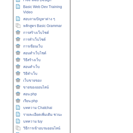
Free Web Design
Basic Web Dev Training
Video
สอบถามปัญหาต่าง ๆ
หลักสูตร Basic Grammar
การสร้างเว็บไซต์
การทำเว็บไชต์
การเขียนเว็บ
สอนทำเว็บไชต์
วิธีสร้างเว็บ
สอนทำเว็บ
วิธีทำเว็บ
เว็บขายของ
ขายของออนไลน์
สอน php
เรียน php
บทความ Chatchai
รายละเอียดเพิ่มเติม ชวนะ
บทความ tuy
วิธีการเข้าอบรมออนไลน์