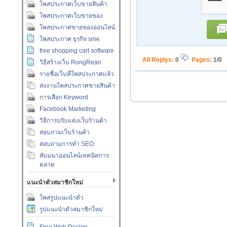
โพสประกาศเว็บขายสินค้า
โพสประกาศเว็บขายของ
โพสประกาศขายของออนไลน์
โพสประกาศ ธุรกิจ sme
free shopping cart software
All Replys
:
0
Pages:
1/0
วิธีสร้างเว็บ RongRean
รายชื่อเว็บที่โพสประกาศเเล้ว
ส่งงานโพสประกาศขายสินค้า
การเลือก Keyword
Facebook Marketing
วิธีการปรับแต่งเว็บร้านค้า
สอบถามเว็บร้านค้า
สอบถามการทำ SEO
สัมมนาออนไลน์เทคนิคการ
ตลาด
แนะนำตัวสมาชิกใหม่
โพสรูปแนะนำตัว
รูปแนะนำตัวสมาชิกใหม่