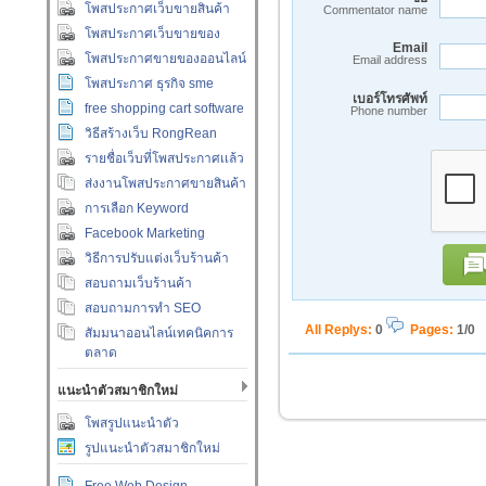
โพสประกาศเว็บขายสินค้า
Commentator name
โพสประกาศเว็บขายของ
Email
โพสประกาศขายของออนไลน์
Email address
โพสประกาศ ธุรกิจ sme
เบอร์โทรศัพท์
free shopping cart software
Phone number
วิธีสร้างเว็บ RongRean
รายชื่อเว็บที่โพสประกาศเเล้ว
ส่งงานโพสประกาศขายสินค้า
การเลือก Keyword
Facebook Marketing
วิธีการปรับแต่งเว็บร้านค้า
สอบถามเว็บร้านค้า
สอบถามการทำ SEO
All Replys
:
0
Pages:
1/0
สัมมนาออนไลน์เทคนิคการ
ตลาด
แนะนำตัวสมาชิกใหม่
โพสรูปแนะนำตัว
รูปแนะนำตัวสมาชิกใหม่