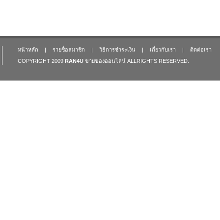
หน้าหลัก
|
รายชื่อสมาชิก
|
วิธีการชำระเงิน
|
เกี่ยวกับเรา
|
ติดต่อเรา
COPYRIGHT 2009
RAN4U
ขายของออนไลน์
ALLRIGHTS RESERVED.