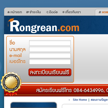
Site Home
|
สอบถามปัญหา